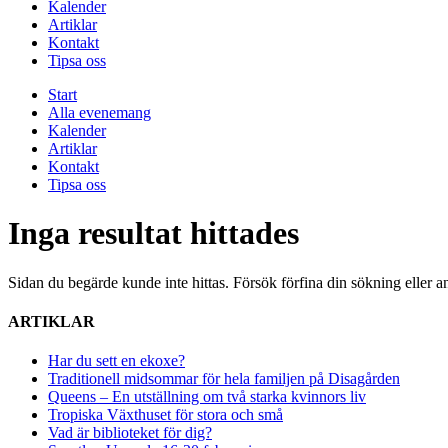
Kalender
Artiklar
Kontakt
Tipsa oss
Start
Alla evenemang
Kalender
Artiklar
Kontakt
Tipsa oss
Inga resultat hittades
Sidan du begärde kunde inte hittas. Försök förfina din sökning eller a
ARTIKLAR
Har du sett en ekoxe?
Traditionell midsommar för hela familjen på Disagården
Queens – En utställning om två starka kvinnors liv
Tropiska Växthuset för stora och små
Vad är biblioteket för dig?