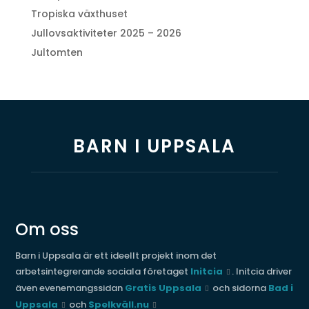
Tropiska växthuset
Jullovsaktiviteter 2025 – 2026
Jultomten
BARN I UPPSALA
Om oss
Barn i Uppsala är ett ideellt projekt inom det
arbetsintegrerande sociala företaget
Initcia
. Initcia driver
även evenemangssidan
Gratis Uppsala
och sidorna
Bad i
Uppsala
och
Spelkväll.nu