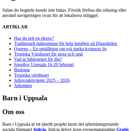
Sidan du begärde kunde inte hittas. Försök förfina din sökning eller
använd navigeringen ovan för att lokalisera inlägget.
ARTIKLAR
Har du sett en ekoxe?
Traditionell midsommar för hela familjen på Disagården
Queens – En utställning om två starka kvinnors liv
Tropiska Växthuset för stora och små
Vad är biblioteket för dig?
Sportlov Uppsala 16-20 februari
Biotopia
Tropiska växthuset
Jullovsaktiviteter 2025 – 2026
Jultomten
Barn i Uppsala
Om oss
Barn i Uppsala är ett ideellt projekt inom det arbetsintegrerande
sociala företaget
Initcia
. Initcia driver även evenemangssidan
Gratis