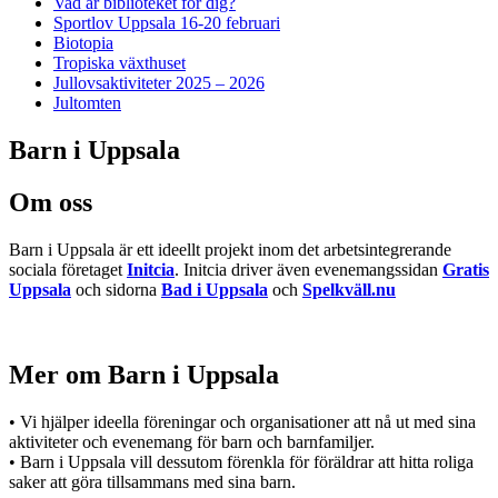
Vad är biblioteket för dig?
Sportlov Uppsala 16-20 februari
Biotopia
Tropiska växthuset
Jullovsaktiviteter 2025 – 2026
Jultomten
Barn i Uppsala
Om oss
Barn i Uppsala är ett ideellt projekt inom det arbetsintegrerande
sociala företaget
Initcia
. Initcia driver även evenemangssidan
Gratis
Uppsala
och sidorna
Bad i Uppsala
och
Spelkväll.nu
Mer om Barn i Uppsala
• Vi hjälper ideella föreningar och organisationer att nå ut med sina
aktiviteter och evenemang för barn och barnfamiljer.
• Barn i Uppsala vill dessutom förenkla för föräldrar att hitta roliga
saker att göra tillsammans med sina barn.