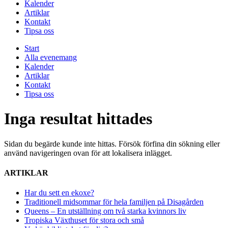
Kalender
Artiklar
Kontakt
Tipsa oss
Start
Alla evenemang
Kalender
Artiklar
Kontakt
Tipsa oss
Inga resultat hittades
Sidan du begärde kunde inte hittas. Försök förfina din sökning eller
använd navigeringen ovan för att lokalisera inlägget.
ARTIKLAR
Har du sett en ekoxe?
Traditionell midsommar för hela familjen på Disagården
Queens – En utställning om två starka kvinnors liv
Tropiska Växthuset för stora och små