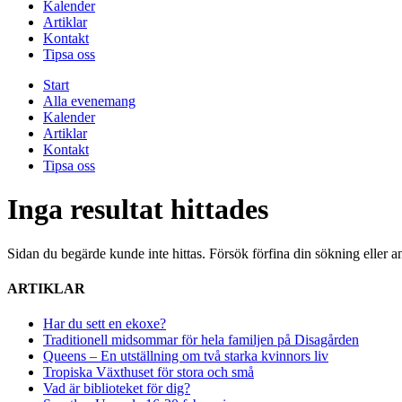
Kalender
Artiklar
Kontakt
Tipsa oss
Start
Alla evenemang
Kalender
Artiklar
Kontakt
Tipsa oss
Inga resultat hittades
Sidan du begärde kunde inte hittas. Försök förfina din sökning eller a
ARTIKLAR
Har du sett en ekoxe?
Traditionell midsommar för hela familjen på Disagården
Queens – En utställning om två starka kvinnors liv
Tropiska Växthuset för stora och små
Vad är biblioteket för dig?