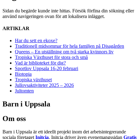
Sidan du begärde kunde inte hittas. Försök förfina din sökning eller
använd navigeringen ovan för att lokalisera inlägget.
ARTIKLAR
Har du sett en ekoxe?
Traditionell midsommar för hela familjen på Disagården
Queens – En utställning om två starka kvinnors liv
Tropiska Växthuset för stora och små
Vad är biblioteket för dig?
Sportlov Uppsala 16-20 februari
Biotopia
Tropiska växthuset
Jullovsaktiviteter 2025 – 2026
Jultomten
Barn i Uppsala
Om oss
Barn i Uppsala är ett ideellt projekt inom det arbetsintegrerande
sociala företaget
Initcia
. Initcia driver även evenemangssidan
Gratis