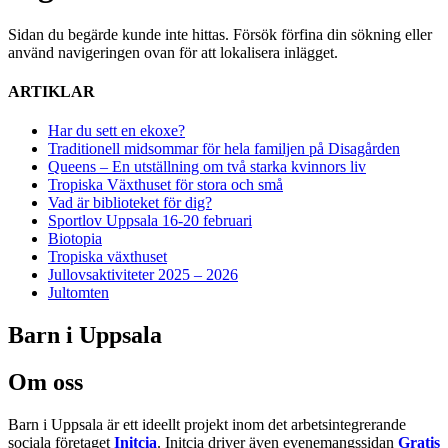
Sidan du begärde kunde inte hittas. Försök förfina din sökning eller
använd navigeringen ovan för att lokalisera inlägget.
ARTIKLAR
Har du sett en ekoxe?
Traditionell midsommar för hela familjen på Disagården
Queens – En utställning om två starka kvinnors liv
Tropiska Växthuset för stora och små
Vad är biblioteket för dig?
Sportlov Uppsala 16-20 februari
Biotopia
Tropiska växthuset
Jullovsaktiviteter 2025 – 2026
Jultomten
Barn i Uppsala
Om oss
Barn i Uppsala är ett ideellt projekt inom det arbetsintegrerande
sociala företaget
Initcia
. Initcia driver även evenemangssidan
Gratis