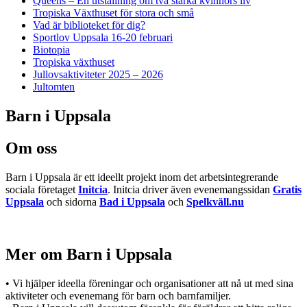
Queens – En utställning om två starka kvinnors liv
Tropiska Växthuset för stora och små
Vad är biblioteket för dig?
Sportlov Uppsala 16-20 februari
Biotopia
Tropiska växthuset
Jullovsaktiviteter 2025 – 2026
Jultomten
Barn i Uppsala
Om oss
Barn i Uppsala är ett ideellt projekt inom det arbetsintegrerande
sociala företaget
Initcia
. Initcia driver även evenemangssidan
Gratis
Uppsala
och sidorna
Bad i Uppsala
och
Spelkväll.nu
Mer om Barn i Uppsala
• Vi hjälper ideella föreningar och organisationer att nå ut med sina
aktiviteter och evenemang för barn och barnfamiljer.