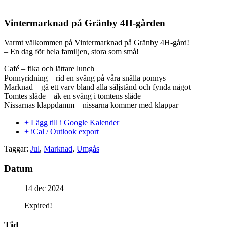
Vintermarknad på Gränby 4H-gården
Varmt välkommen på Vintermarknad på Gränby 4H-gård!
– En dag för hela familjen, stora som små!
Café – fika och lättare lunch
Ponnyridning – rid en sväng på våra snälla ponnys
Marknad – gå ett varv bland alla säljstånd och fynda något
Tomtes släde – åk en sväng i tomtens släde
Nissarnas klappdamm – nissarna kommer med klappar
+ Lägg till i Google Kalender
+ iCal / Outlook export
Taggar:
Jul
,
Marknad
,
Umgås
Datum
14 dec 2024
Expired!
Tid