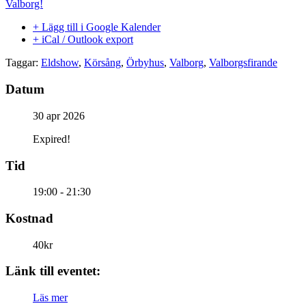
Valborg!
+ Lägg till i Google Kalender
+ iCal / Outlook export
Taggar:
Eldshow
,
Körsång
,
Örbyhus
,
Valborg
,
Valborgsfirande
Datum
30 apr 2026
Expired!
Tid
19:00 - 21:30
Kostnad
40kr
Länk till eventet:
Läs mer