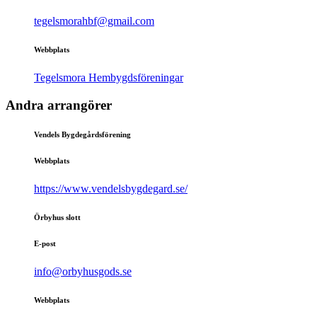
tegelsmorahbf@gmail.com
Webbplats
Tegelsmora Hembygdsföreningar
Andra arrangörer
Vendels Bygdegårdsförening
Webbplats
https://www.vendelsbygdegard.se/
Örbyhus slott
E-post
info@orbyhusgods.se
Webbplats