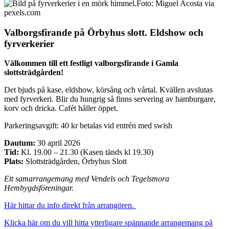
Foto: Miguel Acosta via
pexels.com
Valborgsfirande på Örbyhus slott. Eldshow och
fyrverkerier
Välkommen till ett festligt valborgsfirande i Gamla
slottsträdgården!
Det bjuds på kase, eldshow, körsång och vårtal. Kvällen avslutas
med fyrverkeri. Blir du hungrig så finns servering av hamburgare,
korv och dricka. Cafét håller öppet.
Parkeringsavgift: 40 kr betalas vid entrén med swish
Dautum:
30 april 2026
Tid:
Kl. 19.00 – 21.30 (Kasen tänds kl 19.30)
Plats:
Slottsträdgården, Örbyhus Slott
Ett samarrangemang med Vendels och Tegelsmora
Hembygdsföreningar.
Här hittar du info direkt från arrangören.
Klicka här om du vill hitta ytterligare spännande arrangemang på