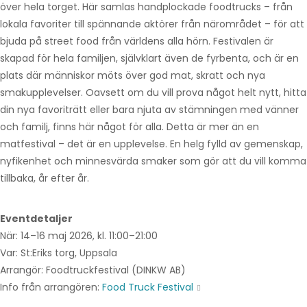
över hela torget. Här samlas handplockade foodtrucks – från
lokala favoriter till spännande aktörer från närområdet – för att
bjuda på street food från världens alla hörn. Festivalen är
skapad för hela familjen, självklart även de fyrbenta, och är en
plats där människor möts över god mat, skratt och nya
smakupplevelser. Oavsett om du vill prova något helt nytt, hitta
din nya favoriträtt eller bara njuta av stämningen med vänner
och familj, finns här något för alla. Detta är mer än en
matfestival – det är en upplevelse. En helg fylld av gemenskap,
nyfikenhet och minnesvärda smaker som gör att du vill komma
tillbaka, år efter år.
Eventdetaljer
När: 14–16 maj 2026, kl. 11:00–21:00
Var: St:Eriks torg, Uppsala
Arrangör: Foodtruckfestival (DINKW AB)
Info från arrangören:
Food Truck Festival