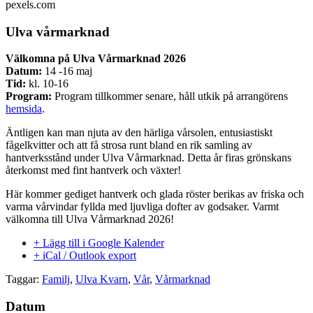
pexels.com
Ulva vårmarknad
Välkomna på Ulva Vårmarknad 2026
Datum:
14 -16 maj
Tid:
kl. 10-16
Program:
Program tillkommer senare, håll utkik på arrangörens
hemsida
.
Äntligen kan man njuta av den härliga vårsolen, entusiastiskt
fågelkvitter och att få strosa runt bland en rik samling av
hantverksstånd under Ulva Vårmarknad. Detta år firas grönskans
återkomst med fint hantverk och växter!
Här kommer gediget hantverk och glada röster berikas av friska och
varma vårvindar fyllda med ljuvliga dofter av godsaker. Varmt
välkomna till Ulva Vårmarknad 2026!
+ Lägg till i Google Kalender
+ iCal / Outlook export
Taggar:
Familj
,
Ulva Kvarn
,
Vår
,
Vårmarknad
Datum