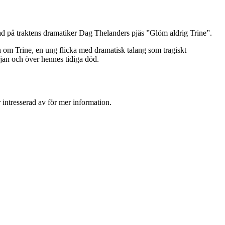
d på traktens dramatiker Dag Thelanders pjäs ”Glöm aldrig Trine”.
en om Trine, en ung flicka med dramatisk talang som tragiskt
rjan och över hennes tidiga död.
r intresserad av för mer information.