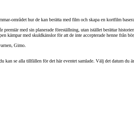
mar-området hur de kan berätta med film och skapa en kortfilm basera
premiär med sin planerade föreställning, utan istället berättar histori
ppen kämpar med skuldkänslor för att de inte accepterade henne från bö
Kvarnen, Gimo.
 du kan se alla tillfällen för det här eventet samlade. Välj det datum du ä