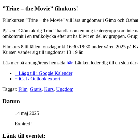
”Trine – the Movie” filmkurs!
Filmkursen ”Trine – the Movie” vill lära ungdomar i Gimo och Östham
Pjäsen ”Glöm aldrig Trine” handlar om en ung teatergrupp som inte når 
omkommit i en trafikolycka efter att ha blivit en del av gruppen. Gru
Filmkurs 8 tillfällen, onsdagar kl.16:30-18:30 under våren 2025 på 
Kursen vänder sig till ungdomar 13-19 år.
Läs mer på arrangörens hemsida
här
. Länken leder dig till en sida där
+ Lägg till i Google Kalender
+ iCal / Outlook export
Taggar:
Film
,
Gratis
,
Kurs
,
Ungdom
Datum
14 maj 2025
Expired!
Länk till eventet: