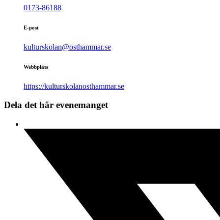
0173-86188
E-post
kulturskolan@osthammar.se
Webbplats
https://kulturskolanosthammar.se
Dela det här evenemanget