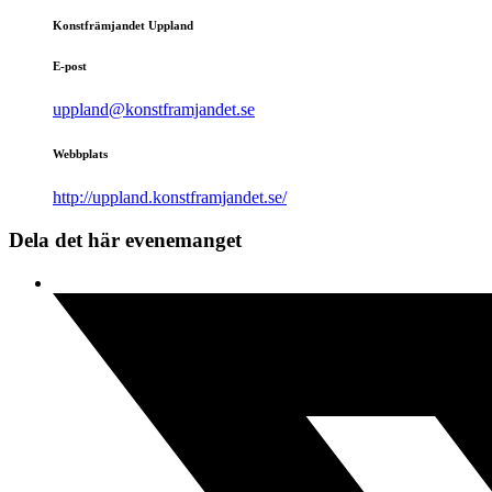
Konstfrämjandet Uppland
E-post
uppland@konstframjandet.se
Webbplats
http://uppland.konstframjandet.se/
Dela det här evenemanget