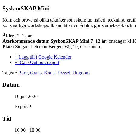
SyskonSKAP Mini
Kom och prova på olika tekniker som skulptur, måleri, teckning, gr
konstnärliga workshops. Ibland tittar vi på film, gör studiebesök och 
Ålder:
7–12 år
Återkommande datum SyskonSKAP Mini 7–12 år:
onsdagar kl 1
Plats:
Stugan, Peterson Bergers väg 19, Gottsunda
+ Lägg till i Google Kalender
+ iCal / Outlook export
Taggar:
Barn
,
Gratis
,
Konst
,
Pyssel
,
Ungdom
Datum
10 jun 2026
Expired!
Tid
16:00 - 18:00