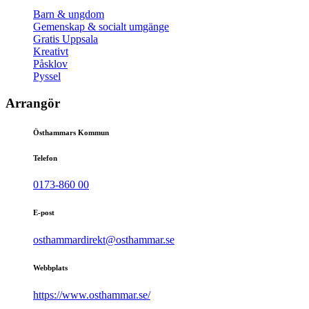
Barn & ungdom
Gemenskap & socialt umgänge
Gratis Uppsala
Kreativt
Påsklov
Pyssel
Arrangör
Östhammars Kommun
Telefon
0173-860 00
E-post
osthammardirekt@osthammar.se
Webbplats
https://www.osthammar.se/