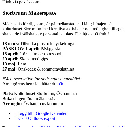
Hinh via pexels.com
Storbrunn Makerspace
Mötesplats för dig som går på mellanstadiet. Häng i foajén på
kulturhuset Storbrunn med kreativa aktiviteter och möjlighet till eget
skapande i sällskap av personal på plats. Det bjuds på frukt!
18 mars:
Tillverka pins och nyckelringar
PÅSKLOV 1 april:
Påskpyssla
15 april:
Gör slajm och stressboll
29 april:
Skapa med gips
13 maj:
Lera
27 maj:
Önskedag & sommaravslutning
*Med reservation för ändringar i innehållet.
Arrangörens hemsida hittar du
här.
Plats:
Kulturhuset Storbrunn, Östhammar
Boka:
Ingen föranmälan krävs
Arrangör:
Östhammars kommun
+ Lägg till i Google Kalender
+ iCal / Outlook export