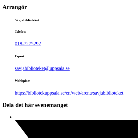
Arrangör
Sävjabiblioteket
Telefon
018-7275292
E-post
savjabiblioteket@uppsala.se
Webbplats
https://bibliotekuppsala.se/en/web/arena/savjabiblioteket
Dela det här evenemanget