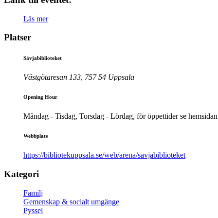
Läs mer
Platser
Sävjabiblioteket
Västgötaresan 133, 757 54 Uppsala
Opening Hour
Måndag - Tisdag, Torsdag - Lördag, för öppettider se hemsidan
Webbplats
https://bibliotekuppsala.se/web/arena/savjabiblioteket
Kategori
Familj
Gemenskap & socialt umgänge
Pyssel