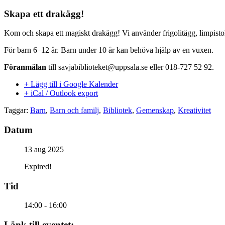
Skapa ett drakägg!
Kom och skapa ett magiskt drakägg! Vi använder frigolitägg, limpisto
För barn 6–12 år. Barn under 10 år kan behöva hjälp av en vuxen.
Föranmälan
till savjabiblioteket@uppsala.se eller 018-727 52 92.
+ Lägg till i Google Kalender
+ iCal / Outlook export
Taggar:
Barn
,
Barn och familj
,
Bibliotek
,
Gemenskap
,
Kreativitet
Datum
13 aug 2025
Expired!
Tid
14:00 - 16:00
Länk till eventet: