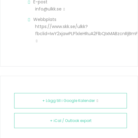
E-post
info@ulkk.se
Webbplats
https://www.skk.se/ulkk?
fbclid=IwY2xjawPLP1xleHRuA2FlbQIxMABzcnR
+ Lägg till i Google Kalender
+ iCal / Outlook export