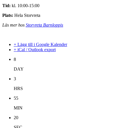
Tid:
kl. 10:00-15:00
Plats:
Hela Storvreta
Läs mer hos
Storvreta Barnloppis
+ Lägg till i Google Kalender
+ iCal / Outlook export
8
DAY
3
HRS
55
MIN
19
SEC