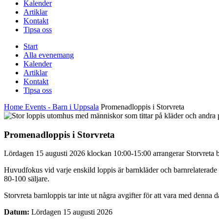
Kalender
Artiklar
Kontakt
Tipsa oss
Start
Alla evenemang
Kalender
Artiklar
Kontakt
Tipsa oss
Home
Events - Barn i Uppsala
Promenadloppis i Storvreta
Promenadloppis i Storvreta
Lördagen 15 augusti 2026 klockan 10:00-15:00 arrangerar Storvreta ba
Huvudfokus vid varje enskild loppis är barnkläder och barnrelaterade s
80-100 säljare.
Storvreta barnloppis tar inte ut några avgifter för att vara med denna d
Datum:
Lördagen 15 augusti 2026