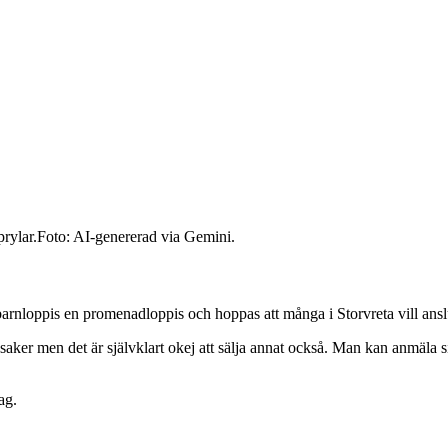
Foto: AI-genererad via Gemini.
rnloppis en promenadloppis och hoppas att många i Storvreta vill anslut
aker men det är självklart okej att sälja annat också. Man kan anmäla sig
ag.