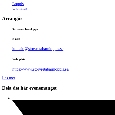
Loppis
Utomhus
Arrangör
Storvreta barnloppis
E-post
kontakt@storvretabarnloppis.se
Webbplats
https://www.storvretabarnloppis.se/
Läs mer
Dela det här evenemanget