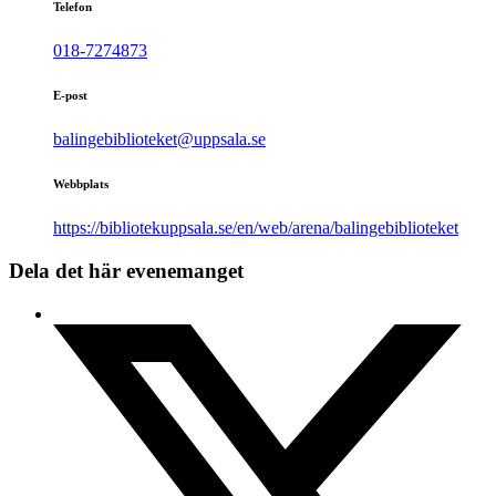
Telefon
018-7274873
E-post
balingebiblioteket@uppsala.se
Webbplats
https://bibliotekuppsala.se/en/web/arena/balingebiblioteket
Dela det här evenemanget