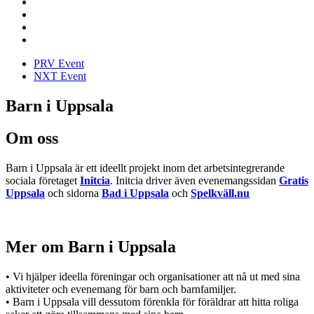
PRV Event
NXT Event
Barn i Uppsala
Om oss
Barn i Uppsala är ett ideellt projekt inom det arbetsintegrerande
sociala företaget
Initcia
. Initcia driver även evenemangssidan
Gratis
Uppsala
och sidorna
Bad i Uppsala
och
Spelkväll.nu
Mer om Barn i Uppsala
• Vi hjälper ideella föreningar och organisationer att nå ut med sina
aktiviteter och evenemang för barn och barnfamiljer.
• Barn i Uppsala vill dessutom förenkla för föräldrar att hitta roliga