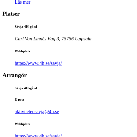
Läs mer
Platser
Sävja 4H-gård
Carl Von Linnés Väg 3, 75756 Uppsala
Webbplats
https://www.4h.se/savja/
Arrangör
Sävja 4H-gård
E-post
aktiviteter.savja@4h.se
Webbplats
https://www.4h.se/savja/