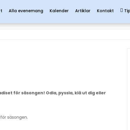
rt
Alla evenemang
Kalender
Artiklar
Kontakt
Ti
et för säsongen! Odla, pyssla, klä ut dig eller
 för säsongen.