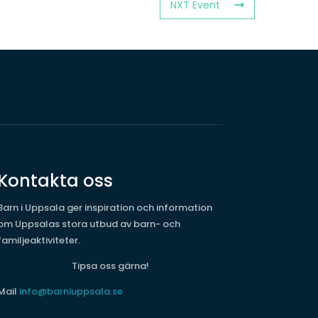
NXT Event
Kontakta oss
Barn i Uppsala ger inspiration och information
om Uppsalas stora utbud av barn- och
familjeaktiviteter.
Tipsa oss gärna!
Mail
info@barniuppsala.se