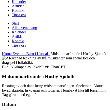
Kalender
Artiklar
Kontakt
Tipsa oss
Start
Alla evenemang
Kalender
Artiklar
Kontakt
Tipsa oss
Home
Events - Barn i Uppsala
Midsommarfirande i Husby-Sjutolft
Bild: AI-skapad av JakobR via ChatGPT.
Midsommarfirande i Husby-Sjutolft
Resning av och dans kring midsommarstången. Spelemän. Åktur i
lövad skrinda, fiskdamm och lotterier. Hembakat fika till försäljning.
Tag gärna med egen filt.
Datum