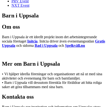
PRV Event
NXT Event
Barn i Uppsala
Om oss
Barn i Uppsala är ett ideellt projekt inom det arbetsintegrerande
sociala företaget
Initcia
. Initcia driver även evenemangssidan
Gratis
Uppsala
och sidorna
Bad i Uppsala
och
Spelkväll.nu
Mer om Barn i Uppsala
• Vi hjälper ideella föreningar och organisationer att nå ut med sina
aktiviteter och evenemang för barn och barnfamiljer.
• Barn i Uppsala vill dessutom förenkla för föräldrar att hitta roliga
saker att göra tillsammans med sina barn.
Kontakta oss
Barn i Uppsala ger inspiration och information om Uppsalas stora