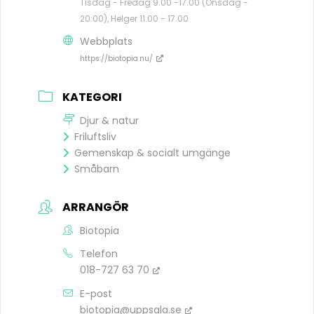
Tisdag - Fredag 9.00 -17.00 (Onsdag -
20:00), Helger 11.00 - 17.00
Webbplats
https://biotopia.nu/
KATEGORI
Djur & natur
Friluftsliv
Gemenskap & socialt umgänge
Småbarn
ARRANGÖR
Biotopia
Telefon
018-727 63 70
E-post
biotopia@uppsala.se