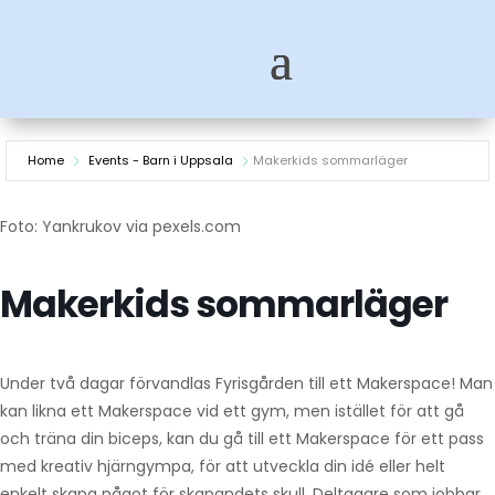
Home
Events - Barn i Uppsala
Makerkids sommarläger
Foto: Yankrukov via pexels.com
Makerkids sommarläger
Under två dagar förvandlas Fyrisgården till ett Makerspace! Man
kan likna ett Makerspace vid ett gym, men istället för att gå
och träna din biceps, kan du gå till ett Makerspace för ett pass
med kreativ hjärngympa, för att utveckla din idé eller helt
enkelt skapa något för skapandets skull. Deltagare som jobbar