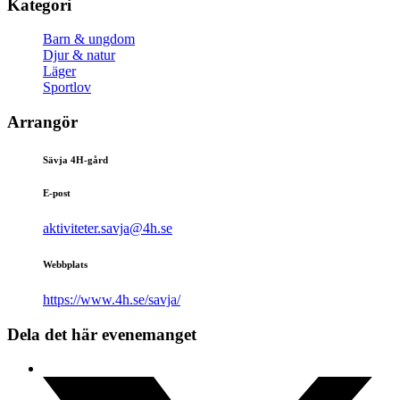
Kategori
Barn & ungdom
Djur & natur
Läger
Sportlov
Arrangör
Sävja 4H-gård
E-post
aktiviteter.savja@4h.se
Webbplats
https://www.4h.se/savja/
Dela det här evenemanget