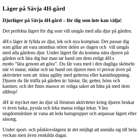
Läger på Sävja 4H-gård
Djurläger på Sävja 4H-gård – för dig som inte kan välja!
Det perfekta lägret för dig som vill umgås med alla djur på gården.
4H:s läger är fyllda av djur, lek och nya kompisar. Det passar dig
som gillar att vara utomhus större delen av dagen och vill umgås
med alla gårdens djur. Under lägret får du komma nära djuren på
gården och lära dig hur man tar hand om dem enligt 4H:s
motto “lära genom att göra”. Du får vara med i den dagliga skötseln
när vi matar, städar och tar hand om djuren men vi provar även på
aktiviteter som att träna agility med getterna eller kaninhoppning.
Djuren du får träffa på gården är: hästar, får, getter, höns och
kaniner, och det finns massor av roliga saker att hitta på med dem
allihop!
4H är mycket mer än djur så förutom aktiviteter kring djuren brukar
vi även baka, pyssla och leka massa roliga lekar. Våra
ungdomsledare är vana att leda barngrupper och anpassar lägret efter
säsong.
Under sport- och påsklovslägren är det möjligt att anmäla sig till hela
veckan men även enskilda dagar.