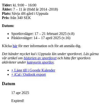
Tider:
kl. 9:00 – 16:00
Ålder:
7 – 11 år (född år 2014 -2018)
Plats:
Sävja 4H-gård i Uppsala
Pris:
från 340 SEK
Datum:
Sportlovsläger: 17 – 21 februari 2025 (v.8)
Påsklovsläger: 14 – 17 april 2025 (v.16)
Klicka
här
för mer information och för att anmäla dig.
Det händer mycket kul i Uppsala län under sportlovet. Läs gärna
vår artikel om
historien av sportlovet
och hitta fler sportlovs
aktiviteter under
kategorin sportlov
.
+ Lägg till i Google Kalender
+ iCal / Outlook export
Datum
17 apr 2025
Expired!