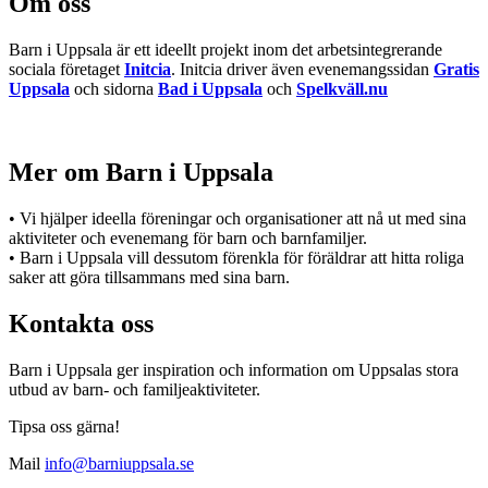
Om oss
Barn i Uppsala är ett ideellt projekt inom det arbetsintegrerande
sociala företaget
Initcia
. Initcia driver även evenemangssidan
Gratis
Uppsala
och sidorna
Bad i Uppsala
och
Spelkväll.nu
Mer om Barn i Uppsala
• Vi hjälper ideella föreningar och organisationer att nå ut med sina
aktiviteter och evenemang för barn och barnfamiljer.
• Barn i Uppsala vill dessutom förenkla för föräldrar att hitta roliga
saker att göra tillsammans med sina barn.
Kontakta oss
Barn i Uppsala ger inspiration och information om Uppsalas stora
utbud av barn- och familjeaktiviteter.
Tipsa oss gärna!
Mail
info@barniuppsala.se