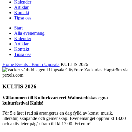
Kalender
Artiklar
Kontakt
Tipsa oss
Start
Alla evenemang
Kalender
Artiklar
Kontakt
Tipsa oss
Home
Events - Barn i Uppsala
KULTIS 2026
Foto: Zackarias Hagström via
pexels.com
KULTIS 2026
Välkommen till Kulturkvarteret Walmstedtskas egna
kulturfestival Kultis!
För 5:e året i rad så arrangeras en dag fylld av konst, musik,
litteratur, skapande och gemenskap! Evenemanget öppnar kl 13.00
och aktiviteter pågår fram till kl 17.00. Fri entré!