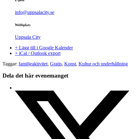
info@uppsalacity.se
Webbplats
Uppsala City
+ Lägg till i Google Kalender
+ iCal / Outlook export
Taggar:
familjeaktivitet
,
Gratis
,
Konst
,
Kultur och underhållning
Dela det här evenemanget