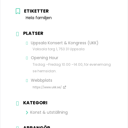
ETIKETTER
Hela familjen
PLATSER
Uppsala Konsert & Kongress (UKK)
Vaksala torg 1, 753 31 Uppsala
Opening Hour
Tisdag –Fredag 10.00 –14.00, för evenemang
se hemsidan.
Webbplats
https://www.ukk.se/
KATEGORI
Konst & utställning
ARRANGÖR