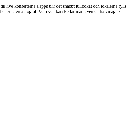
ill live-konserterna släpps blir det snabbt fullbokat och lokalerna fylls
ild eller få en autograf. Vem vet, kanske får man även en halvmagisk