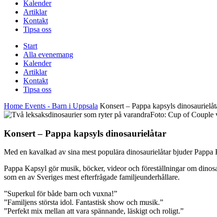
Kalender
Artiklar
Kontakt
Tipsa oss
Start
Alla evenemang
Kalender
Artiklar
Kontakt
Tipsa oss
Home
Events - Barn i Uppsala
Konsert – Pappa kapsyls dinosaurielåt
Foto: Cup of Couple 
Konsert – Pappa kapsyls dinosaurielåtar
Med en kavalkad av sina mest populära dinosaurielåtar bjuder Pappa K
Pappa Kapsyl gör musik, böcker, videor och föreställningar om dinosa
som en av Sveriges mest efterfrågade familjeunderhållare.
”Superkul för både barn och vuxna!”
”Familjens största idol. Fantastisk show och musik.”
”Perfekt mix mellan att vara spännande, läskigt och roligt.”