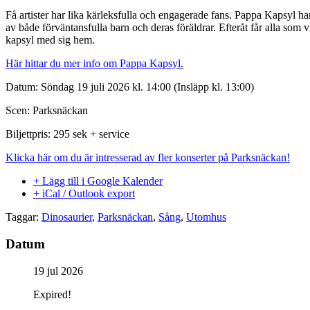
Få artister har lika kärleksfulla och engagerade fans. Pappa Kapsyl har 
av både förväntansfulla barn och deras föräldrar. Efteråt får alla som
kapsyl med sig hem.
Här hittar du mer info om Pappa Kapsyl.
Datum: Söndag 19 juli 2026 kl. 14:00 (Insläpp kl. 13:00)
Scen: Parksnäckan
Biljettpris: 295 sek + service
Klicka här om du är intresserad av fler konserter på Parksnäckan!
+ Lägg till i Google Kalender
+ iCal / Outlook export
Taggar:
Dinosaurier
,
Parksnäckan
,
Sång
,
Utomhus
Datum
19 jul 2026
Expired!