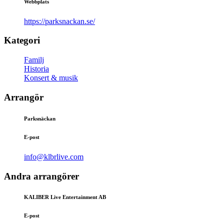
Webbplats
https://parksnackan.se/
Kategori
Familj
Historia
Konsert & musik
Arrangör
Parksnäckan
E-post
info@klbrlive.com
Andra arrangörer
KALIBER Live Entertainment AB
E-post