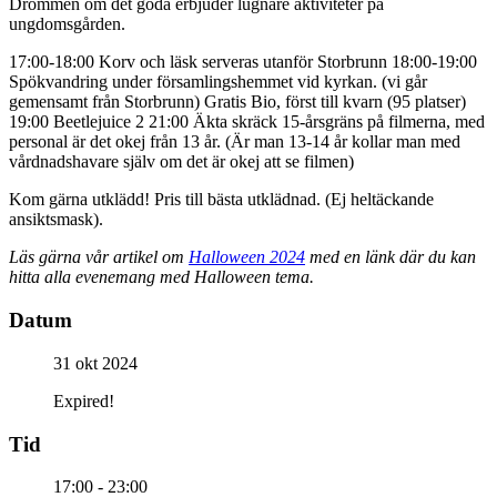
Drömmen om det goda erbjuder lugnare aktiviteter på
ungdomsgården.
17:00-18:00 Korv och läsk serveras utanför Storbrunn 18:00-19:00
Spökvandring under församlingshemmet vid kyrkan. (vi går
gemensamt från Storbrunn) Gratis Bio, först till kvarn (95 platser)
19:00 Beetlejuice 2 21:00 Äkta skräck 15-årsgräns på filmerna, med
personal är det okej från 13 år. (Är man 13-14 år kollar man med
vårdnadshavare själv om det är okej att se filmen)
Kom gärna utklädd! Pris till bästa utklädnad. (Ej heltäckande
ansiktsmask).
Läs gärna vår artikel om
Halloween 2024
med en länk där du kan
hitta alla evenemang med Halloween tema.
Datum
31 okt 2024
Expired!
Tid
17:00 - 23:00