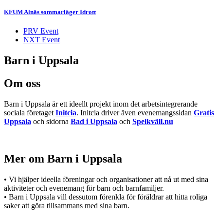
KFUM Alnäs sommarläger Idrott
PRV Event
NXT Event
Barn i Uppsala
Om oss
Barn i Uppsala är ett ideellt projekt inom det arbetsintegrerande
sociala företaget
Initcia
. Initcia driver även evenemangssidan
Gratis
Uppsala
och sidorna
Bad i Uppsala
och
Spelkväll.nu
Mer om Barn i Uppsala
• Vi hjälper ideella föreningar och organisationer att nå ut med sina
aktiviteter och evenemang för barn och barnfamiljer.
• Barn i Uppsala vill dessutom förenkla för föräldrar att hitta roliga
saker att göra tillsammans med sina barn.