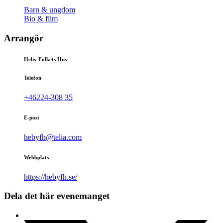
Barn & ungdom
Bio & film
Arrangör
Heby Folkets Hus
Telefon
+46224-308 35
E-post
hebyfh@telia.com
Webbplats
https://hebyfh.se/
Dela det här evenemanget