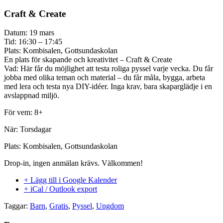
Craft & Create
Datum: 19 mars
Tid: 16:30 – 17:45
Plats: Kombisalen, Gottsundaskolan
En plats för skapande och kreativitet – Craft & Create
Vad: Här får du möjlighet att testa roliga pyssel varje vecka. Du får
jobba med olika teman och material – du får måla, bygga, arbeta
med lera och testa nya DIY-idéer. Inga krav, bara skaparglädje i en
avslappnad miljö.
För vem: 8+
När: Torsdagar
Plats: Kombisalen, Gottsundaskolan
Drop-in, ingen anmälan krävs. Välkommen!
+ Lägg till i Google Kalender
+ iCal / Outlook export
Taggar:
Barn
,
Gratis
,
Pyssel
,
Ungdom