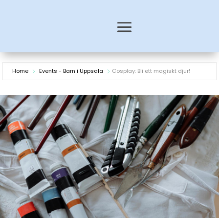
Home
Events - Barn i Uppsala
Cosplay: Bli ett magiskt djur!