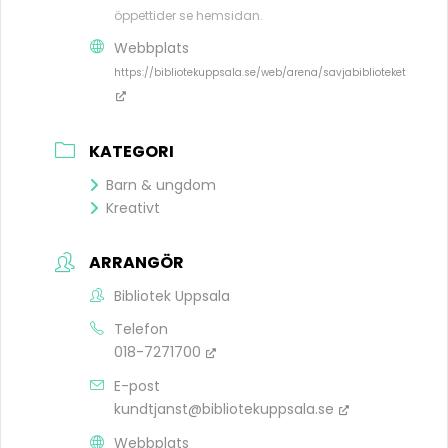
öppettider se hemsidan.
Webbplats
https://bibliotekuppsala.se/web/arena/savjabiblioteket
KATEGORI
Barn & ungdom
Kreativt
ARRANGÖR
Bibliotek Uppsala
Telefon
018-7271700
E-post
kundtjanst@bibliotekuppsala.se
Webbplats