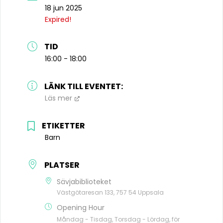
18 jun 2025
Expired!
TID
16:00 - 18:00
LÄNK TILL EVENTET:
Läs mer
ETIKETTER
Barn
PLATSER
Sävjabiblioteket
Västgötaresan 133, 757 54 Uppsala
Opening Hour
Måndag - Tisdag, Torsdag - Lördag, för