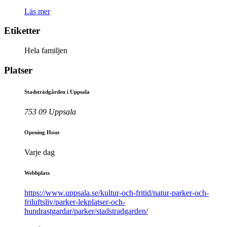
Läs mer
Etiketter
Hela familjen
Platser
Stadsträdgården i Uppsala
753 09 Uppsala
Opening Hour
Varje dag
Webbplats
https://www.uppsala.se/kultur-och-fritid/natur-parker-och-
friluftsliv/parker-lekplatser-och-
hundrastgardar/parker/stadstradgarden/