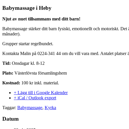
Babymassage i Heby
Njut av nuet tillsammans med ditt barn!
Babymassage stärker ditt barn fysiskt, emotionellt och motoriskt. De
månader).
Grupper startar regelbundet.
Kontakta Malin på 0224-341 44 om du vill vara med. Antalet platser är 
Tid:
Onsdagar kl. 8-12
Plats:
Västerlövsta församlingshem
Kostnad:
100 kr inkl. material.
+ Lägg till i Google Kalender
+ iCal / Outlook export
Taggar:
Babymassage
,
Kyrka
Datum