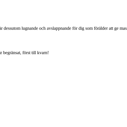
t är dess­utom lugnande och avslappnande för dig som förälder att ge m
begränsat, först till kvarn!