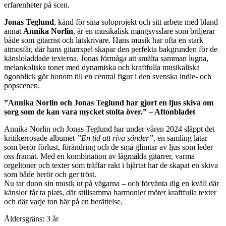
erfarenheter på scen.
Jonas Teglund
, känd för sina soloprojekt och sitt arbete med bland
annat
Annika Norlin
, är en musikalisk mångsysslare som briljerar
både som gitarrist och låtskrivare. Hans musik har ofta en stark
atmosfär, där hans gitarrspel skapar den perfekta bakgrunden för de
känsloladdade texterna. Jonas förmåga att smälta samman lugna,
melankoliska toner med dynamiska och kraftfulla musikaliska
ögonblick gör honom till en central figur i den svenska indie- och
popscenen.
”Annika Norlin och Jonas Teglund har gjort en ljus skiva om
sorg som de kan vara mycket stolta över.” – Aftonbladet
Annika Norlin och Jonas Teglund har under våren 2024 släppt det
kritikerrosade albumet
”En tid att riva sönder”
, en samling låtar
som berör förlust, förändring och de små glimtar av ljus som leder
oss framåt. Med en kombination av lågmälda gitarrer, varma
orgeltoner och texter som träffar rakt i hjärtat har de skapat en skiva
som både berör och ger tröst.
Nu tar duon sin musik ut på vägarna – och förvänta dig en kväll där
känslor får ta plats, där stillsamma harmonier möter kraftfulla texter
och där varje ton bär på en berättelse.
Åldersgräns: 3 år