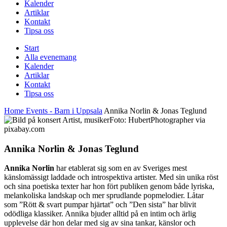
Kalender
Artiklar
Kontakt
Tipsa oss
Start
Alla evenemang
Kalender
Artiklar
Kontakt
Tipsa oss
Home
Events - Barn i Uppsala
Annika Norlin & Jonas Teglund
Foto: HubertPhotographer via
pixabay.com
Annika Norlin & Jonas Teglund
Annika Norlin
har etablerat sig som en av Sveriges mest
känslomässigt laddade och introspektiva artister. Med sin unika röst
och sina poetiska texter har hon fört publiken genom både lyriska,
melankoliska landskap och mer sprudlande popmelodier. Låtar
som ”Rött & svart pumpar hjärtat” och ”Den sista” har blivit
odödliga klassiker. Annika bjuder alltid på en intim och ärlig
upplevelse där hon delar med sig av sina tankar, känslor och