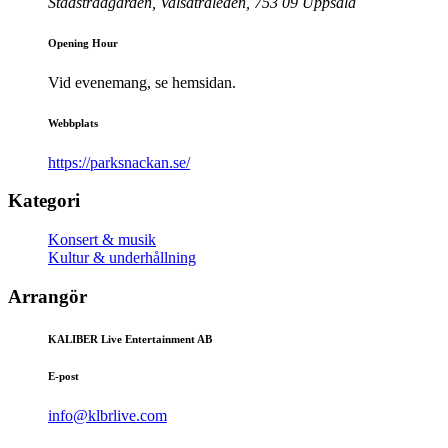
Stadsträdgården, Valsätraleden, 753 09 Uppsala
Opening Hour
Vid evenemang, se hemsidan.
Webbplats
https://parksnackan.se/
Kategori
Konsert & musik
Kultur & underhållning
Arrangör
KALIBER Live Entertainment AB
E-post
info@klbrlive.com