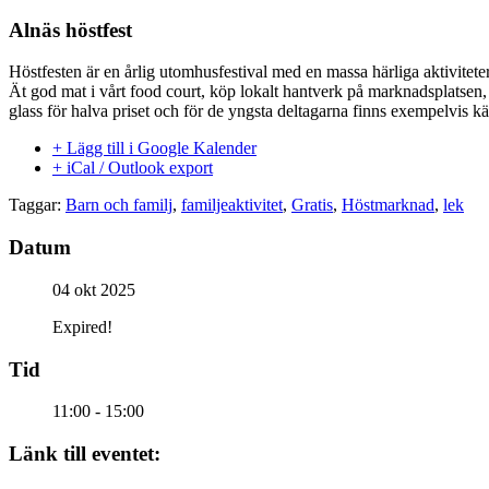
Alnäs höstfest
Höstfesten är en årlig utomhusfestival med en massa härliga aktiviteter 
Ät god mat i vårt food court, köp lokalt hantverk på marknadsplatsen
glass för halva priset och för de yngsta deltagarna finns exempelvis k
+ Lägg till i Google Kalender
+ iCal / Outlook export
Taggar:
Barn och familj
,
familjeaktivitet
,
Gratis
,
Höstmarknad
,
lek
Datum
04 okt 2025
Expired!
Tid
11:00 - 15:00
Länk till eventet: