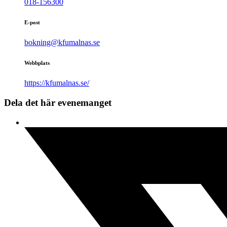
018-156300
E-post
bokning@kfumalnas.se
Webbplats
https://kfumalnas.se/
Dela det här evenemanget