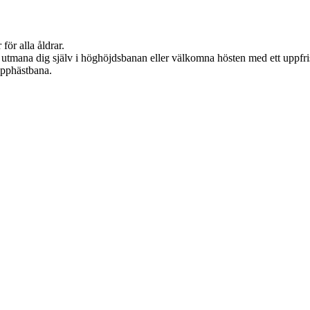
för alla åldrar.
, utmana dig själv i höghöjdsbanan eller välkomna hösten med ett uppfr
äpphästbana.